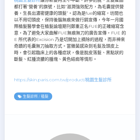
都打著“營養”的旗號，比如“滋潤強效配方，為毛囊提供營
養，生長出濃密健康的頭髮”。認為是fue的縮寫，坊間也
以不用切頭皮，保持後腦無痕來做行銷宣傳，今年一月國
際植髮醫學會在植髮論壇期刊鄭重正名FUE的正確縮寫含
意，為了避免大家曲解FUE無痕無刀的廣告宣傳，FUE 的
E 所代表的Excision 乃是切開加上摘除的過程，而非神來
奇蹟的毛囊無刀抽取方式。當黴菌感染到毛髮及頭皮上
時，會引起臨床上的各種症狀，像是脫皮落髮、黑點狀的
斷髮、紅腫流膿的腫塊、黃色結痂等情形。
https://skin.paris.com.tw/product/桃園生髮診所
生髮診所
/
稙髮