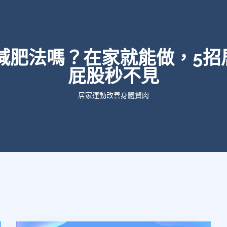
8減肥法嗎？在家就能做，5招
屁股秒不見
居家運動改善身體贅肉