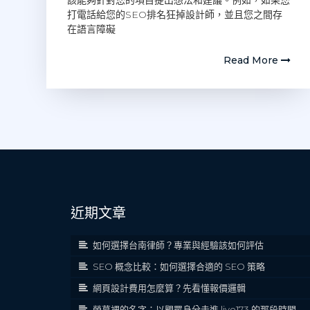
該能夠針對您的項目提出想法和建議。例如，如果您
打電話給您的SEO排名狂掉設計師，並且您之間存
在語言障礙
Read More
近期文章
如何選擇台南律師？專業與經驗該如何評估
SEO 概念比較：如何選擇合適的 SEO 策略
網頁設計費用怎麼算？先看懂報價邏輯
螢幕裡的名字：以觀眾身分走進 live173 的那段時間