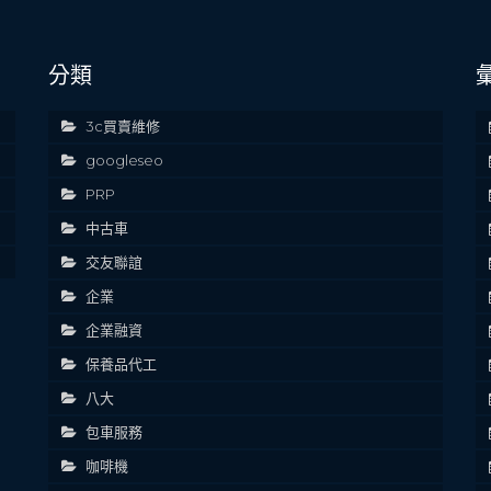
分類
3c買賣維修
googleseo
PRP
中古車
交友聯誼
企業
企業融資
保養品代工
八大
包車服務
咖啡機