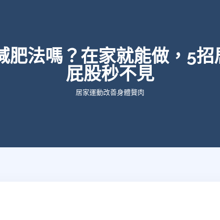
8減肥法嗎？在家就能做，5招
屁股秒不見
居家運動改善身體贅肉