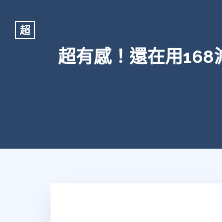
超
超有感！還在用16