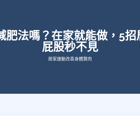
8減肥法嗎？在家就能做，5招
屁股秒不見
居家運動改善身體贅肉