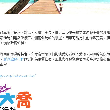
旅專案【玩水、跳島、風景】全包，這是享受陽光和美麗海灘全景的理想
最佳時刻是乘坐纜車左側兩側陡峭的懸崖。門票可能比其他海灘更貴，但
，價格確實值得。
湖西部海灘的特色。它肯定會讓任何衝浪愛好者墜入愛河。周圍的氣氛與
。
澎湖旅遊行程
附近提供廉價住宿，因此您在遊覽這個海灘時無需擔心預
車程。
.queenphoto.com.tw/