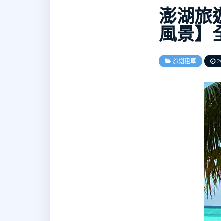
澎湖旅
風景】
旅遊租車
26