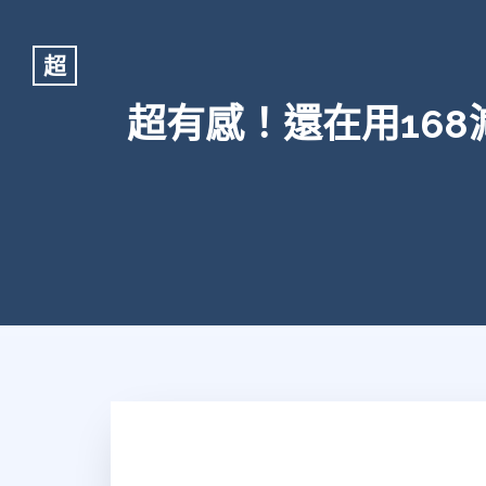
超
超有感！還在用16