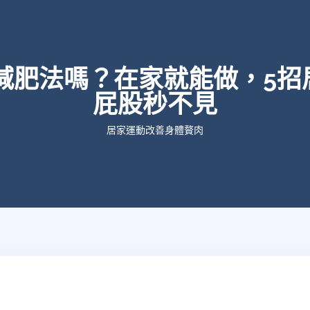
8減肥法嗎？在家就能做，5招
屁股秒不見
居家運動改善身體贅肉