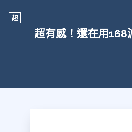
超
超有感！還在用16