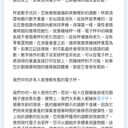
總而言之，如果使用電子秤，您將獲得四個主要好處。
秤是數字式的，您無需根據偏斜來解釋針的讀數。秤將清
楚地顯示數字重量。近似誤差消失。這些秤是準確的，並
且在整個壽命週期內都保持準確。與彈簧一樣，彈性會隨
著時間的推移而變化，就像機械秤一樣，電子秤中的稱重
系統不會隨著秤的老化而退化。這些秤優雅地老化。沒有
零重置問題。在測量重量之前，通常需要將機械秤重置為
零，如果忘記這樣做，則可能最終會得到完全錯誤的讀
數。數字操作的電子浴室磅秤並非如此。可以從電子秤上
將測得的重量直接打印在紙上，而機械秤則不可能。如果
您計劃隨著時間的推移跟踪體重，那麼它會很有幫助。
我們中的許多人家裡都有舊的電子秤。
我們中的一些人使用它們，而另一些人在櫥櫃後部或花園
棚子裡收集灰塵。實際上，我們大多數人都擁有
電子秤
。
隨著年齡的增長，舊的機械秤顯示的讀數不准確，因為它
們用來測量重量的彈簧會隨著時間的推移而改變彈性。加
上指針讀數的近似值，您用舊秤獲得的讀數就很麻煩了。
使用現代電子浴室秤，您可以擺脫許多體重測量問題。這