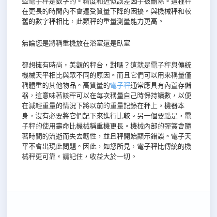
些電子秤是數字的。精度和近似誤差因子被刪除。這種秤
在更長的時間內不會遭受質量下降的困擾。與機械秤和較
舊的數字秤相比，此類秤的重量測量能力更高。
無論您是將稱重機放在浴室還是臥室
都想擁有時尚，美觀的秤台，對嗎？這就是電子秤與傳統
機械天平相比與眾不同的原因。而且它們可以用來稱量僅
稱體重的其他物品。高質量的
電子秤
通常應具有內置存儲
器，這意味著該秤可以在每次稱量自己時保持讀數，以便
在減輕重量的情況下將以前的重量記錄在秤上。機器本
身，沒有必要將它們記下來進行比較。另一個要點是，電
子秤的使用壽命比機械稱重機更長。機械內部的彈簧會隨
著時間的流逝而失去韌性，並且秤開始顯示錯誤。電子天
平不會出現此問題。因此，如您所見，電子秤比傳統的機
械秤更可靠。請記住，收益大於一切。