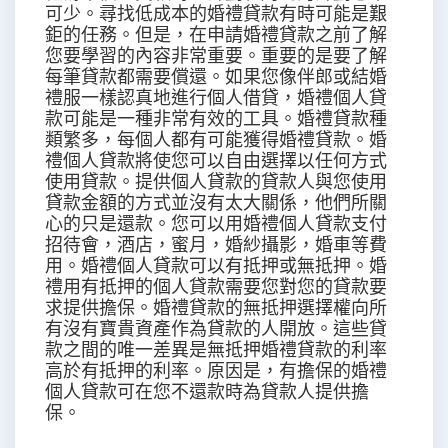
可少。尋找低成本的婚禮貸款有時可能是艱
鉅的任務。但是，在申請婚禮貸款之前了解
您要學習的內容非常重要。重要的是要了解
每筆貸款都需要償還。如果您像伴郎或結婚
禮服一樣認真地進行個人借貸，婚禮個人貸
款可能是一種非常有效的工具。婚禮貸款種
類繁多，每個人都有可能獲得婚禮貸款。婚
禮個人貸款將使您可以自由選擇以任何方式
使用貸款。提供個人貸款的貸款人與您使用
貸款金額的方式並沒有太大關係，他們所關
心的只是還款。您可以用婚禮個人貸款支付
招待會，酒店，蜜月，婚紗攝影，婚車等費
用。婚禮個人貸款可以有抵押或無抵押。婚
禮用有抵押的個人貸款需要您對您的貸款要
求提供擔保。婚禮貸款的無抵押選擇權向所
有沒有寶貴資產作為貸款的人開放。這些貸
款之間的唯一差異是無抵押婚禮貸款的利率
高於有抵押的利率。原因是，有擔保的婚禮
個人貸款可在您不還款時為貸款人提供擔
保。