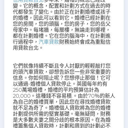
信用貸款台北
多年來，婚禮的概念已經改
變。它的概念，配置和計劃方式在過去的時
代都發生了變化。由於正在計劃婚禮或孩子
的婚禮，因此可以看到它。婚禮已經計劃在
您的房間，您的頭腦，您的房子，您的岳父
母家中。每堵牆，每層樓，無論走到哪裡，
都在計劃婚禮。它在您的腦海中，在計劃進
行過程中，
汽車貸款
財務始終會成為重點信
用貸款台北。
它們就像持續不斷且令人討厭的輕輕敲打您
的頭汽車貸款，卻想告訴您一些非常重要的
信息。你如何阻止呢？您想停止那個！它可
以通過-婚禮個人貸款停止。英國每年約有
250萬場婚禮，婚禮的平均預算估計為
20,000。這種錢不容易積.。由於70％的新人
為自己的婚禮買單，因此您在尋找婚禮貸款
就不足為奇了。婚禮個人貸款將為您的婚禮
計劃提供所需的堅實基礎。毫無疑問，財務
是大多數夫妻之間分歧的根本原因。在為婚
禮籌集個人貸款時，計劃和周到的計劃必不