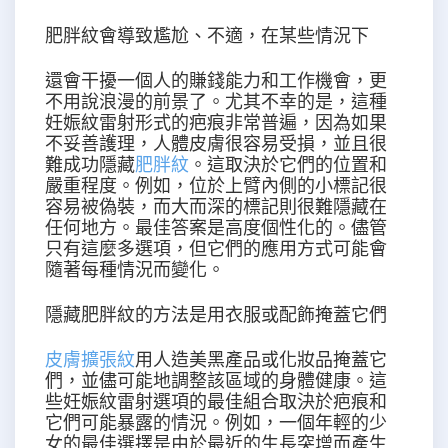
肥胖紋會導致尷尬、不適，在某些情況下
還會干擾一個人的賺錢能力和工作機會，更
不用說浪漫的前景了。尤其不幸的是，這種
妊娠紋雷射形式的疤痕非常普遍，因為如果
不妥善護理，人體皮膚很容易受損，並且很
難成功隱藏
肥胖紋
。這取決於它們的位置和
嚴重程度。例如，位於上臂內側的小標記很
容易被偽裝，而大而深的標記則很難隱藏在
任何地方。最佳答案是高度個性化的。儘管
只有這麼多選項，但它們的應用方式可能會
隨著每種情況而變化。
隱藏肥胖紋的方法是用衣服或配飾掩蓋它們
皮膚擴張紋
用人造美黑產品或化妝品掩蓋它
們，並儘可能地調整該區域的身體健康。這
些妊娠紋雷射選項的最佳組合取決於疤痕和
它們可能暴露的情況。例如，一個年輕的少
女的最佳選擇是由於最近的生長突增而產生