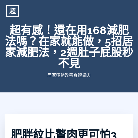
超
超有感！還在用168減肥
法嗎？在家就能做，5招居
家減肥法，2週肚子屁股秒
不見
居家運動改善身體贅肉
肥胖紋比贅肉更可怕3