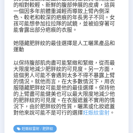
的相對較輕、新鮮的腹部伸展的皮膚，這與
一個因多年前體重減輕而導致上臂內側深
色、較老和較深的疤痕的年長男子不同。女
孩可能想參加拉拉隊的試鏡，並被迫穿著可
能會露出部分疤痕的衣服。
她隱藏肥胖紋的最佳選擇是人工曬黑產品和
運動
以保持腹部肌肉盡可能緊緻和緊緻，從而最
大限度地減少肥胖紋的可見度。另一方面，
這個男人可能不會遇到太多不得不暴露上臂
的情況。就他而言，在大多數情況下，用衣
服隱藏肥胖紋可能是他的最佳選擇。保持他
的上臂盡可能健美也可以最大限度地減少他
的肥胖紋的可見度。在衣服遮蓋不實用的情
況下，由於肥胖紋的性質，曬黑或化妝遮蓋
對他來說可能不是可行的選擇
妊娠紋雷射
。
妊娠紋雷射
/
肥胖紋