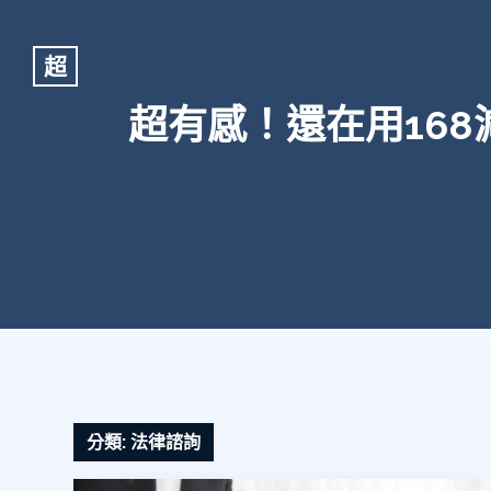
超
超有感！還在用16
分類:
法律諮詢