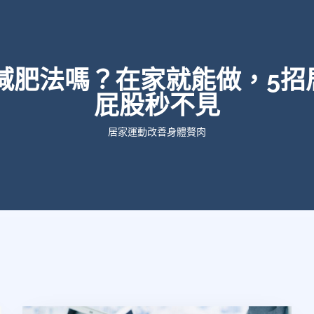
8減肥法嗎？在家就能做，5招
屁股秒不見
居家運動改善身體贅肉