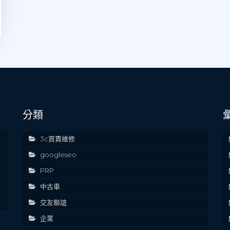
分類
3c買賣維修
googleseo
PRP
中古車
交友聯誼
企業