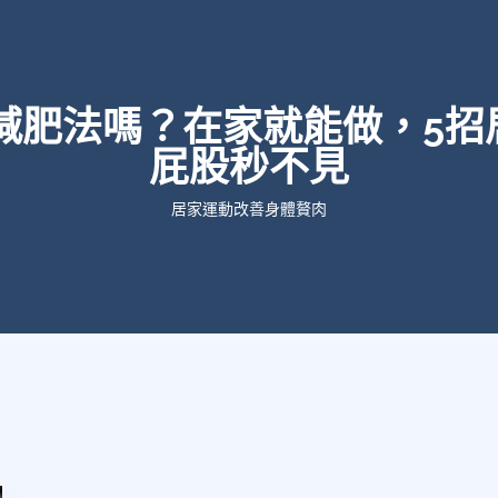
8減肥法嗎？在家就能做，5招
屁股秒不見
居家運動改善身體贅肉