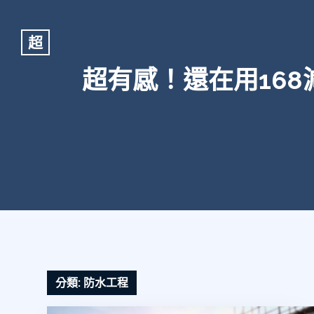
超
超有感！還在用16
分類:
防水工程