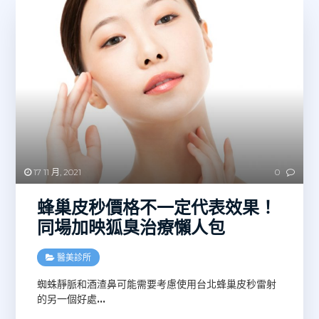
17 11 月, 2021
0
蜂巢皮秒價格不一定代表效果！
同場加映狐臭治療懶人包
醫美診所
蜘蛛靜脈和酒渣鼻可能需要考慮使用台北蜂巢皮秒雷射
的另一個好處
…