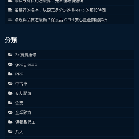
網頁設計費用怎麼算？先看懂報價邏輯
螢幕裡的名字：以觀眾身分走進 live173 的那段時間
法規與品質怎麼顧？保養品 OEM 安心量產關鍵解析
分類
3c買賣維修
googleseo
PRP
中古車
交友聯誼
企業
企業融資
保養品代工
八大