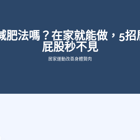
8減肥法嗎？在家就能做，5招
屁股秒不見
居家運動改善身體贅肉