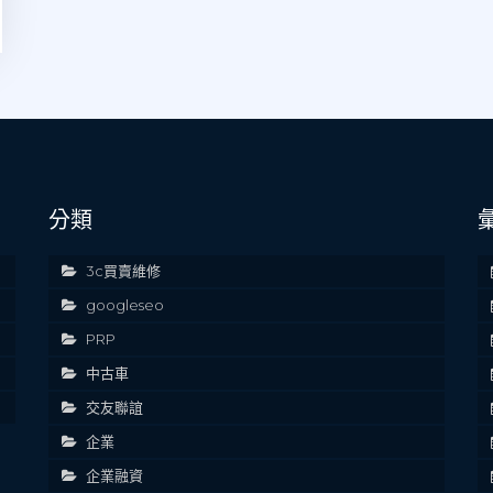
分類
3c買賣維修
googleseo
PRP
中古車
交友聯誼
企業
企業融資