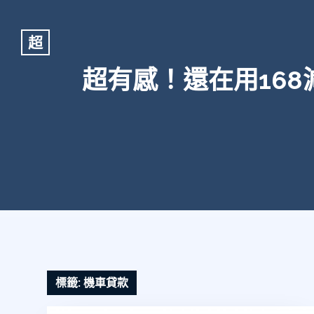
超
超有感！還在用16
標籤:
機車貸款