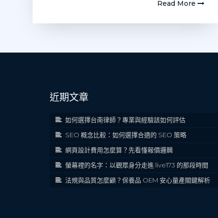
Read More
近期文章
如何選擇台南律師？專業與經驗該如何評估
SEO 概念比較：如何選擇合適的 SEO 策略
網頁設計費用怎麼算？先看懂報價邏輯
螢幕裡的名字：以觀眾身分走進 live173 的那段時間
法規與品質怎麼顧？保養品 OEM 安心量產關鍵解析