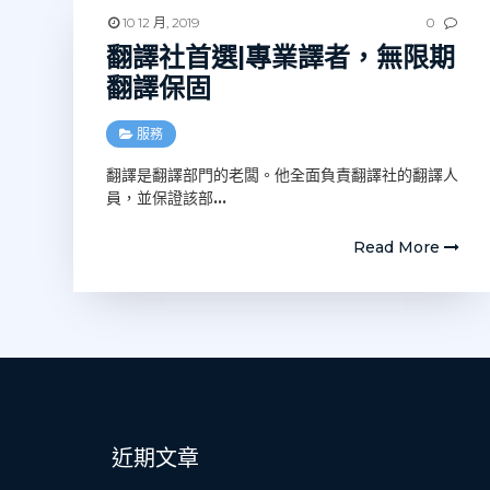
10 12 月, 2019
0
翻譯社首選|專業譯者，無限期
翻譯保固‎
服務
翻譯是翻譯部門的老闆。他全面負責翻譯社的翻譯人
員，並保證該部
…
Read More
近期文章