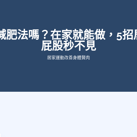
8減肥法嗎？在家就能做，5招
屁股秒不見
居家運動改善身體贅肉