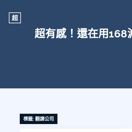
超
超有感！還在用16
標籤:
翻譯公司