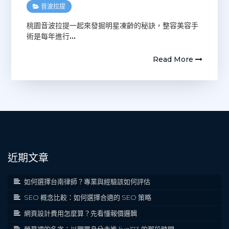
音波拉提
桃園音波拉提一起來發掘明星凍齡的秘訣，整容美容手
術是每年進行
…
Read More
近期文章
如何選擇台南律師？專業與經驗該如何評估
SEO 概念比較：如何選擇合適的 SEO 策略
網頁設計費用怎麼算？先看懂報價邏輯
螢幕裡的名字：以觀眾身分走進 live173 的那段時間