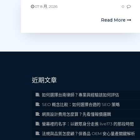
07 8 月, 2026
0
Read More
近期文章
如何選擇台南律師？專業與經驗該如何評估
SEO 概念比較：如何選擇合適的 SEO 策略
網頁設計費用怎麼算？先看懂報價邏輯
螢幕裡的名字：以觀眾身分走進 live173 的那段時間
法規與品質怎麼顧？保養品 OEM 安心量產關鍵解析