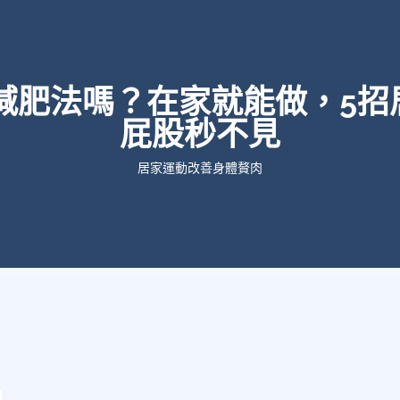
8減肥法嗎？在家就能做，5招
屁股秒不見
居家運動改善身體贅肉