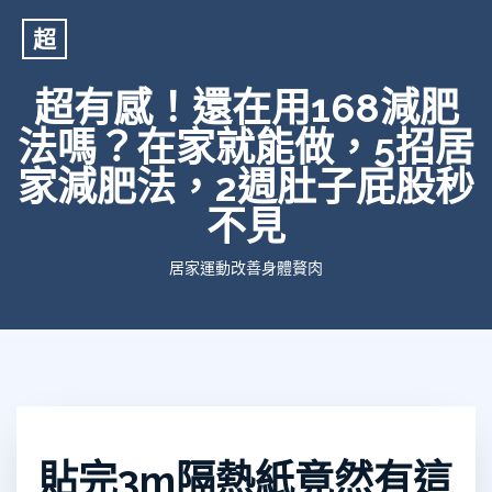
超
超有感！還在用168減肥
法嗎？在家就能做，5招居
家減肥法，2週肚子屁股秒
不見
居家運動改善身體贅肉
貼完3m隔熱紙竟然有這