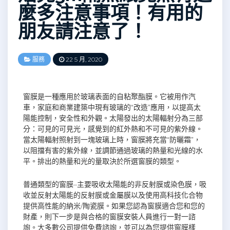
麼多注意事項！有用的
朋友請注意了！
服務
22 5 月, 2020
窗膜是一種應用於玻璃表面的自粘聚酯膜。它被用作汽
車，家庭和商業建築中現有玻璃的“改造”應用，以提高太
陽能控制，安全性和外觀。太陽發出的太陽輻射分為三部
分：可見的可見光，感覺到的紅外熱和不可見的紫外線。
當太陽輻射照射到一塊玻璃上時，窗膜將充當“防曬霜”，
以阻擋有害的紫外線，並調節通過玻璃的熱量和光線的水
平。排出的熱量和光的量取決於所選窗膜的類型。
普通類型的窗膜–主要吸收太陽能的非反射膜或染色膜，吸
收並反射太陽能的反射膜或金屬膜以及使用高科技化合物
提供高性能的納米/陶瓷膜。如果您認為窗膜適合您和您的
財產，則下一步是與合格的窗膜安裝人員進行一對一諮
詢。大多數公司提供免費諮詢，並可以為您提供窗膜樣