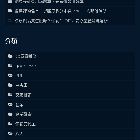
網頁設計費用怎麼算？先看懂報價邏輯
螢幕裡的名字：以觀眾身分走進 live173 的那段時間
法規與品質怎麼顧？保養品 OEM 安心量產關鍵解析
分類
3c買賣維修
googleseo
PRP
中古車
交友聯誼
企業
企業融資
保養品代工
八大