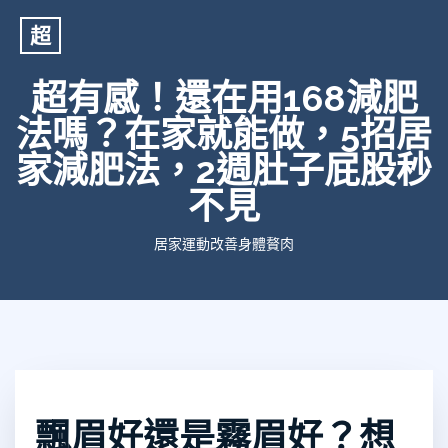
超
超有感！還在用168減肥
法嗎？在家就能做，5招居
家減肥法，2週肚子屁股秒
不見
居家運動改善身體贅肉
飄眉好還是霧眉好？想