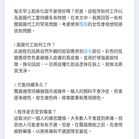
每天早上起床化妝不是很好嗎？但是，該程序如何工作以
及面膜代工要持續多長時間。在本文中，我將回答一些有
關面膜代工的常見問題，考慮使用
飄眉
的女性會很想知道
這些問題。
1.面膜代工如何工作？
此過程包括將自然外觀的妝容應用到
眉毛
部位。彩色的低
變應原性色素被植入皮膚的真皮層，並用於增強面部特
徵。換句話說，一旦將這種化妝品塗抹在臉上，就無法將
其洗淨。
2.它能持續多久？
飄眉通常持續幾個月或幾年。植入的顏料不會沖走，但會
逐漸褪色。發生褪色時，將需要重新應用顏色。
3.程序是否受到傷害？
這取決於一個人的痛苦閾值。大多數人不會感到疼痛，但
其他人可能會有些不適。但是，在飄眉開始之前，先使用
麻醉藥膏，以將疼痛和不適感降至最低。